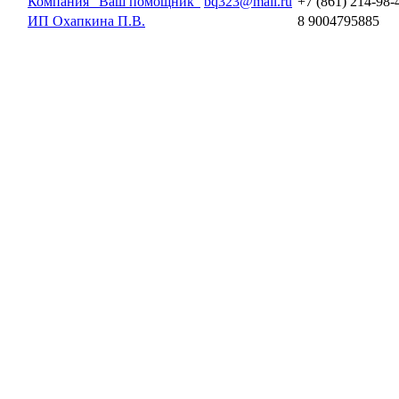
Компания "Ваш помощник"
bq323@mail.ru
+7 (861) 214-98-
ИП Охапкина П.В.
8 9004795885